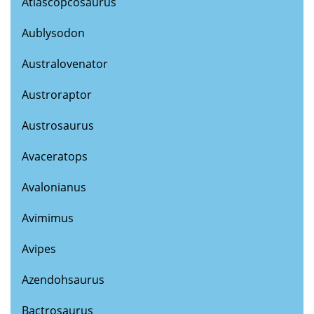
Atlascopcosaurus
Aublysodon
Australovenator
Austroraptor
Austrosaurus
Avaceratops
Avalonianus
Avimimus
Avipes
Azendohsaurus
Bactrosaurus