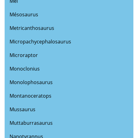
Mei
Mésosaurus
Metricanthosaurus
Micropachycephalosaurus
Microraptor
Monoclonius
Monolophosaurus
Montanoceratops
Mussaurus
Muttaburrasaurus
Nanotyrannus