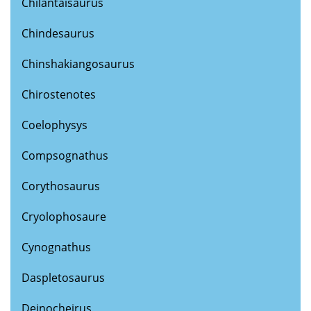
Chilantaisaurus
Chindesaurus
Chinshakiangosaurus
Chirostenotes
Coelophysys
Compsognathus
Corythosaurus
Cryolophosaure
Cynognathus
Daspletosaurus
Deinocheirus