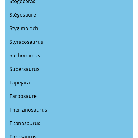
Stegoceras
Stégosaure
Stygimoloch
Styracosaurus
Suchomimus
Supersaurus
Tapejara
Tarbosaure
Therizinosaurus
Titanosaurus
Torosaurus