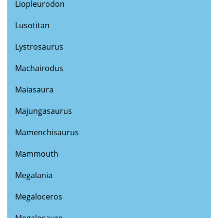
Liopleurodon
Lusotitan
Lystrosaurus
Machairodus
Maiasaura
Majungasaurus
Mamenchisaurus
Mammouth
Megalania
Megaloceros
Megalosaure