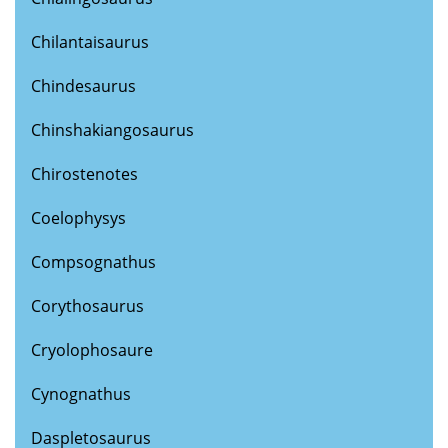
Chilantaisaurus
Chindesaurus
Chinshakiangosaurus
Chirostenotes
Coelophysys
Compsognathus
Corythosaurus
Cryolophosaure
Cynognathus
Daspletosaurus