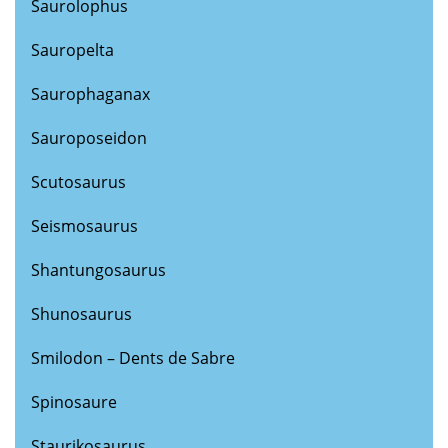
Saurolophus
Sauropelta
Saurophaganax
Sauroposeidon
Scutosaurus
Seismosaurus
Shantungosaurus
Shunosaurus
Smilodon – Dents de Sabre
Spinosaure
Staurikosaurus