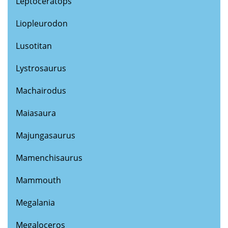
Leptoceratops
Liopleurodon
Lusotitan
Lystrosaurus
Machairodus
Maiasaura
Majungasaurus
Mamenchisaurus
Mammouth
Megalania
Megaloceros