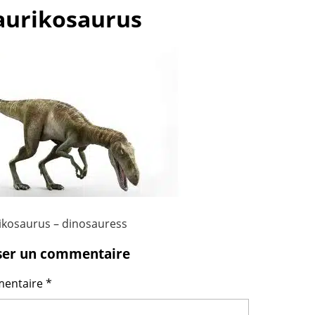
aurikosaurus
ikosaurus – dinosauress
ser un commentaire
entaire
*