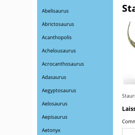
St
Abelisaurus
Abrictosaurus
Acanthopolis
Achelousaurus
Acrocanthosaurus
Adasaurus
Aegyptosaurus
Staur
Aelosaurus
Lais
Aepisaurus
Comm
Aetonyx