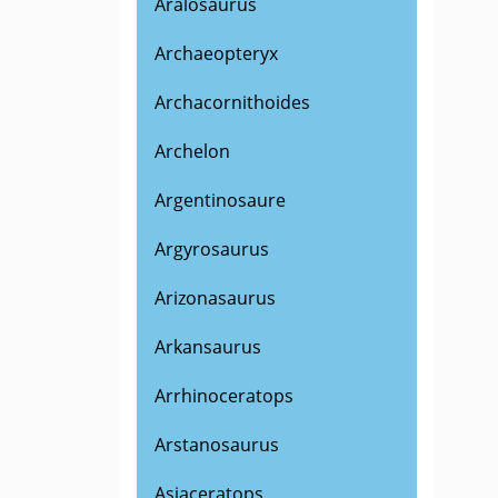
Aralosaurus
Archaeopteryx
Archacornithoides
Archelon
Argentinosaure
Argyrosaurus
Arizonasaurus
Arkansaurus
Arrhinoceratops
Arstanosaurus
Asiaceratops