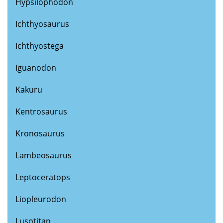
Hypsilophodon
Ichthyosaurus
Ichthyostega
Iguanodon
Kakuru
Kentrosaurus
Kronosaurus
Lambeosaurus
Leptoceratops
Liopleurodon
Lusotitan